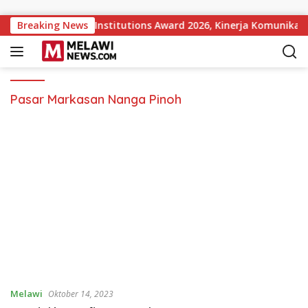
Langsung ke konten
pular Government Institutions Award 2026, Kinerja Komunikasi
Breaking News
Pasar Markasan Nanga Pinoh
Melawi
Oktober 14, 2023