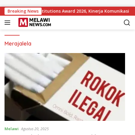
Langsung ke konten
ar Government Institutions Award 2026, Kinerja Komunikasi Pu
Breaking News
Merajalela
Melawi
Agustus 20, 2025