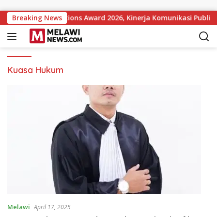
Langsung ke konten
overnment Institutions Award 2026, Kinerja Komunikasi Publik
Breaking News
Kuasa Hukum
Melawi
April 17, 2025