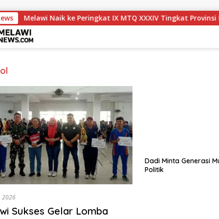
News
Melawi Naik ke Peringkat IX MTQ XXXIV Tingkat Provinsi Kal
ol
Dadi Minta Generasi M
Politik
, 2026
wi Sukses Gelar Lomba