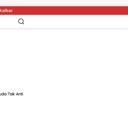
bar
Melawi Archery Championship ke-7 Diikuti 197 Atle
uda Tak Anti