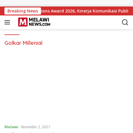
Langsung ke konten
overnment Institutions Award 2026, Kinerja Komunikasi Publik
Breaking News
Golkar Millenial
Melawi
November 2, 2021