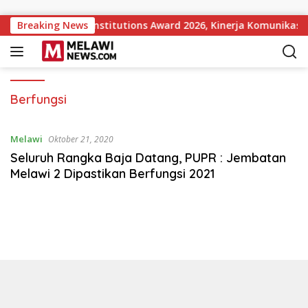
Langsung ke konten
pular Government Institutions Award 2026, Kinerja Komunikasi 
Breaking News
Berfungsi
Melawi
Oktober 21, 2020
Seluruh Rangka Baja Datang, PUPR : Jembatan
Melawi 2 Dipastikan Berfungsi 2021