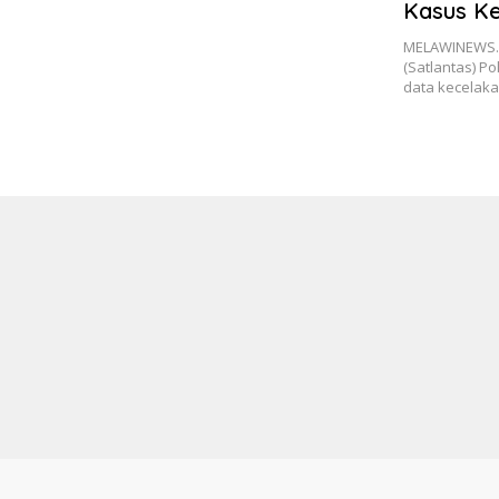
Kasus Ke
14 Orang
MELAWINEWS.C
(Satlantas) Po
data kecelak