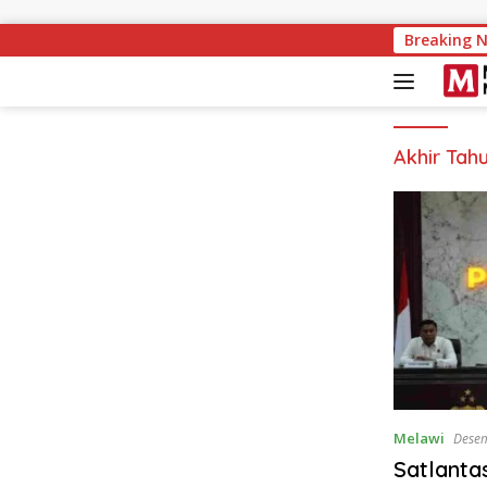
Langsung ke konten
Breaking 
Akhir Tah
Melawi
Desem
Satlanta