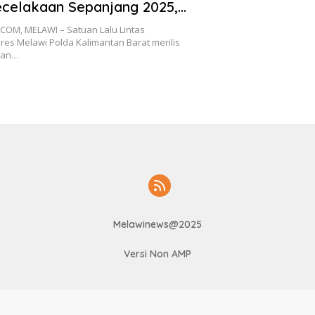
celakaan Sepanjang 2025,
 Meninggal Dunia
OM, MELAWI – Satuan Lalu Lintas
lres Melawi Polda Kalimantan Barat merilis
aan…
Melawinews@2025
Versi Non AMP