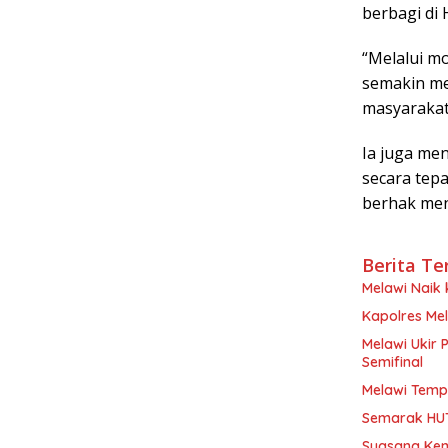
berbagi di 
“Melalui mo
semakin me
masyarakat,
Ia juga me
secara tep
berhak men
Berita Te
Melawi Naik
Kapolres Mel
Melawi Ukir 
Semifinal
Melawi Tempa
Semarak HUT
Suasana Kem