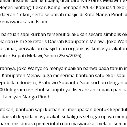
mlah instansi dan lembaga, di antaranya Polres Melawi 1 e
Negeri Sintang 1 ekor, Kompi Senapan A/642 Kapuas 1 ekor
 daerah 1 ekor, serta sejumlah masjid di Kota Nanga Pinoh 
 kemasyarakatan Islam.
 bantuan sapi kurban tersebut dilakukan secara simbolis o
Harian (Plh) Sekretaris Daerah Kabupaten Melawi, Joko Wa
a camat, perwakilan masjid, dan organisasi kemasyarakatan
ntor Bupati Melawi, Senin (25/5/2026).
rannya, Joko Wahyono menyampaikan bahwa pada tahun in
 Kabupaten Melawi juga menerima bantuan satu ekor sapi 
epublik Indonesia, Prabowo Subianto. Sapi kurban dengan 
00 kilogram tersebut selanjutnya diserahkan kepada paniti
u Taimiyah Nanga Pinoh.
takan, bantuan sapi kurban ini merupakan bentuk kepedul
 daerah kepada masyarakat, sekaligus sebagai upaya mem
armonis antara pemerintah dan masyarakat melalui sema