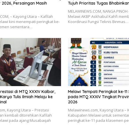
 2026, Persaingan Masih
Tujuh Prioritas Tugas Bhabink
MELAWINEWS.COM, NANGA PINOH –
OM, – Kayong Utara – Kafilah
Melawi AKBP Askhabul Kahfi mem
awi kini menempati peringkat ke-
Koordinasi Fungsi Teknis Binmas…
semen sementara…
Prestasi di MTQ XXXIV Kalbar,
Melawi Tempati Peringkat ke-1
Karya Tulis Ilmiah Melaju ke
pada MTQ XXXIV Tingkat Provin
inal
2026
m, Kayong Utara – Prestasi
Melawinews.com, Kayong Utara – K
 kembali ditorehkan Kafilah
Kabupaten Melawi untuk sementa
lawi pada ajang Musabaqah
peringkat ke-11 pada klasemen p