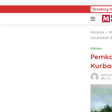
Langsung ke konten
Melawi Naik k
Breaking 
Beranda
M
Kecamatan d
Melawi
Pemka
Kurba
Bahrum 
Mei 25,