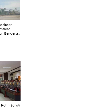
rdekaan
 Melawi,
an Bendera
rkibar
Kahfi Soroti