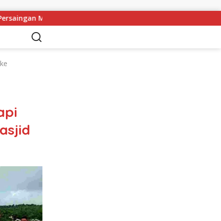
Masih Terbuka
Kapolres Melawi AKBP Askhabul Kahfi So
 ke
api
asjid