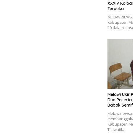
XXXIV Kalbar
Terbuka
MELAWINEWS.C
Kabupaten Mel
10 dalam kla
Melawi Ukir 
Dua Peserta 
Babak Semif
Melawinews.co
membanggakan
Kabupaten Me
Tilawatil…