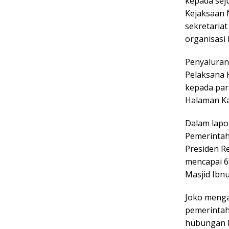
kepada seju
Kejaksaan 
sekretariat
organisasi
Penyaluran
Pelaksana 
kepada par
Halaman Ka
Dalam lapo
Pemerintah
Presiden R
mencapai 6
Masjid Ibn
Joko menga
pemerintah
hubungan h