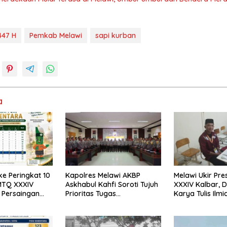
447 H
Pemkab Melawi
sapi kurban
a
ke Peringkat 10
Kapolres Melawi AKBP
Melawi Ukir Pre
MTQ XXXIV
Askhabul Kahfi Soroti Tujuh
XXXIV Kalbar, 
 Persaingan
Prioritas Tugas
Karya Tulis Ilmi
ka
Bhabinkamtibmas
Babak Semifina