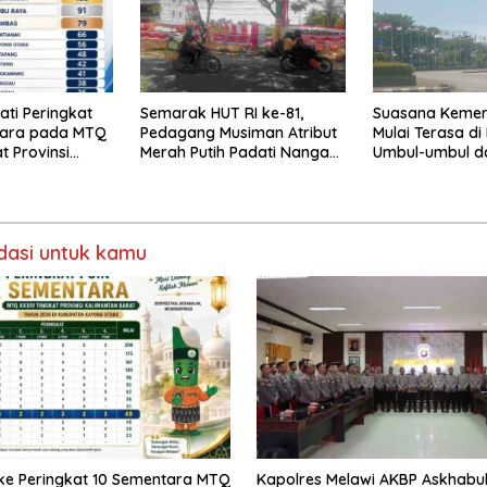
ti Peringkat
Semarak HUT RI ke-81,
Suasana Keme
tara pada MTQ
Pedagang Musiman Atribut
Mulai Terasa di
t Provinsi
Merah Putih Padati Nanga
Umbul-umbul d
Pinoh
Merah Putih Be
asi untuk kamu
 ke Peringkat 10 Sementara MTQ
Kapolres Melawi AKBP Askhabul 