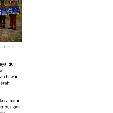
20 ekor sapi
ya Idul
wi
uan hewan
aerah
1 kecamatan
tribusikan