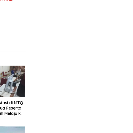
stasi di MTQ
Dua Peserta
ah Melaju ke
l