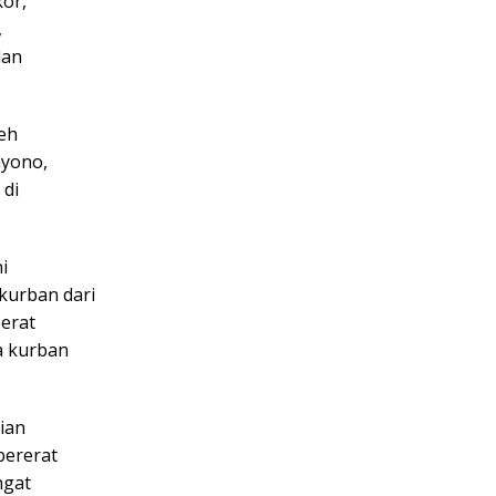
kor,
,
dan
leh
hyono,
 di
i
kurban dari
berat
a kurban
ian
pererat
ngat