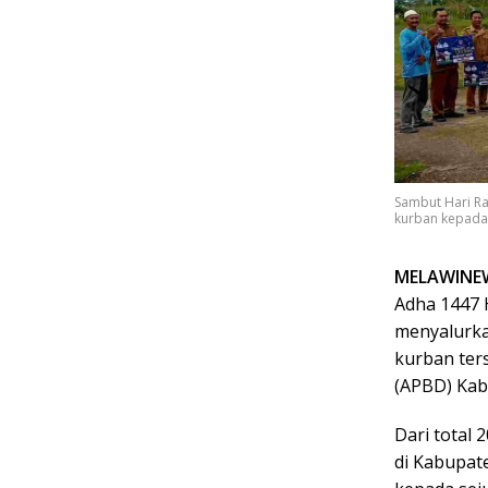
Sambut Hari Ra
kurban kepada
MELAWINE
Adha 1447 
menyalurka
kurban ter
(APBD) Kab
Dari total 
di Kabupat