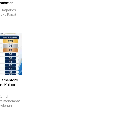
amtibmas
 Kapolres
buka Rapat
1 Sementara
si Kalbar
afilah
ra menempati
erolehan…