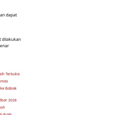
ban dapat
t dilakukan
benar
sih Terbuka
ibmas
u ke Babak
albar 2026
noh
h Putih