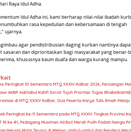
Hari Raya Idul Adha.
mentum Idul Adha ini, kami berharap nilai-nilai ibadah kur
numbuhkan rasa kepedulian dan kebersamaan di tengah
” ujarnya.
ngimbau agar pendistribusian daging kurban nantinya dapa
at sasaran dan diprioritaskan bagi masyarakat yang benar-
erima, khususnya kaum duafa dan warga kurang mampu.
rkait
 ke Peringkat 10 Sementara MTQ XXXIV Kalbar 2026, Persaingan Ma
awi AKBP Askhabul Kahfi Soroti Tujuh Prioritas Tugas Bhabinkamt
Prestasi di MTQ XXXIV Kalbar, Dua Peserta Karya Tulis Ilmiah Melaj
ti Peringkat ke-11 Sementara pada MTQ XXXIV Tingkat Provinsi K
 RI ke-81, Pedagang Musiman Atribut Merah Putih Padati Nanga Pi
erdekaan Mulai Terasa di Melawi, Umbul-umbul dan Bendera Mera