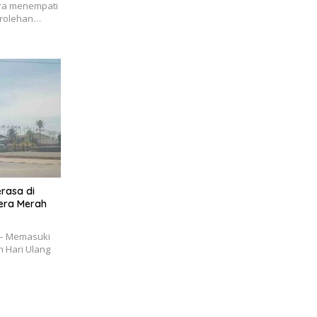
ra menempati
erolehan…
rasa di
era Merah
– Memasuki
n Hari Ulang