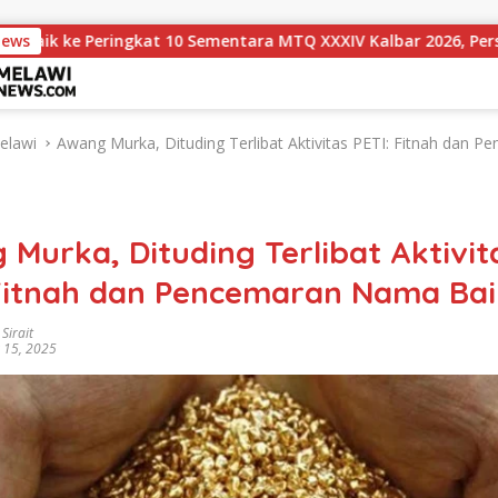
ingkat 10 Sementara MTQ XXXIV Kalbar 2026, Persaingan Masih 
News
elawi
Awang Murka, Dituding Terlibat Aktivitas PETI: Fitnah dan P
Murka, Dituding Terlibat Aktivit
 Fitnah dan Pencemaran Nama Bai
Sirait
 15, 2025