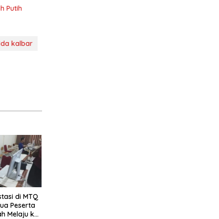
h Putih
lda kalbar
stasi di MTQ
Dua Peserta
ah Melaju ke