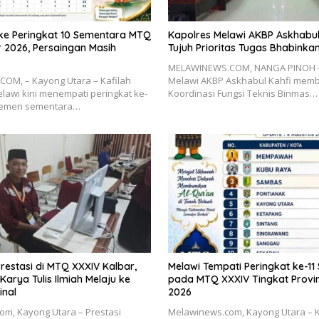
 ke Peringkat 10 Sementara MTQ
Kapolres Melawi AKBP Askhabul 
 2026, Persaingan Masih
Tujuh Prioritas Tugas Bhabink
MELAWINEWS.COM, NANGA PINOH –
OM, – Kayong Utara – Kafilah
Melawi AKBP Askhabul Kahfi mem
awi kini menempati peringkat ke-
Koordinasi Fungsi Teknis Binmas…
semen sementara…
Prestasi di MTQ XXXIV Kalbar,
Melawi Tempati Peringkat ke-1
Karya Tulis Ilmiah Melaju ke
pada MTQ XXXIV Tingkat Provin
inal
2026
m, Kayong Utara – Prestasi
Melawinews.com, Kayong Utara – K