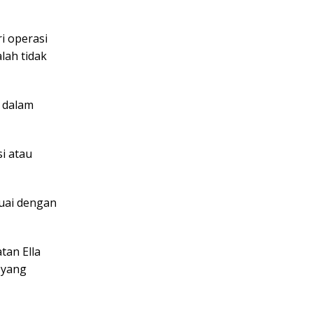
i operasi
lah tidak
t dalam
i atau
suai dengan
tan Ella
 yang