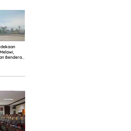
l
rdekaan
 Melawi,
an Bendera
rkibar