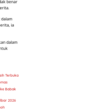
idak benar
rita.
t dalam
rita, ia
hkan dalam
entuk
sih Terbuka
ibmas
u ke Babak
albar 2026
noh