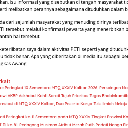
kan, isu informasi yang disebutkan di tengah masyarakat t
erti melibatkan perannya sebagaimana dituduhkan dalam be
da dari sejumlah masyarakat yang menuding dirinya terliba
ETI tersebut melalui konfirmasi pewarta yang menerbitkan be
ntah hal tersebut.
keterlibatan saya dalam aktivitas PETI seperti yang ditudu
Itu tidak benar. Apa yang diberitakan di media itu sebagai b
ungkas Awang.
rkait
 ke Peringkat 10 Sementara MTQ XXXIV Kalbar 2026, Persaingan Ma
awi AKBP Askhabul Kahfi Soroti Tujuh Prioritas Tugas Bhabinkamt
Prestasi di MTQ XXXIV Kalbar, Dua Peserta Karya Tulis Ilmiah Melaj
ti Peringkat ke-11 Sementara pada MTQ XXXIV Tingkat Provinsi K
 RI ke-81, Pedagang Musiman Atribut Merah Putih Padati Nanga Pi