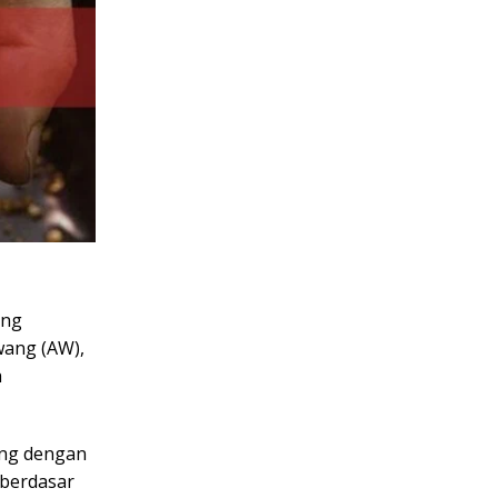
ang
wang (AW),
h
ang dengan
 berdasar