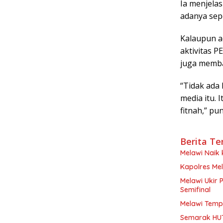
Ia menjelas
adanya sep
Kalaupun a
aktivitas P
juga memba
“Tidak ada 
media itu. 
fitnah,” p
Berita Te
Melawi Naik
Kapolres Mel
Melawi Ukir 
Semifinal
Melawi Tempa
Semarak HUT