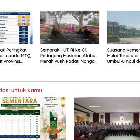
ka
Bhabinkamtibmas
Babak Semifina
ti Peringkat
Semarak HUT RI ke-81,
Suasana Keme
tara pada MTQ
Pedagang Musiman Atribut
Mulai Terasa di
t Provinsi
Merah Putih Padati Nanga
Umbul-umbul d
Pinoh
Merah Putih Be
asi untuk kamu