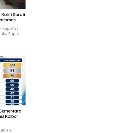
Kahfi Soroti
amtibmas
 Kapolres
buka Rapat
1 Sementara
si Kalbar
afilah