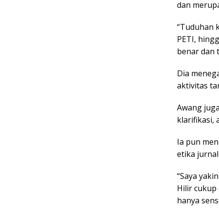
dan merupa
“Tuduhan k
PETI, hingg
benar dan t
Dia menega
aktivitas t
Awang juga
klarifikas
Ia pun meni
etika jurna
“Saya yaki
Hilir cuku
hanya sensa