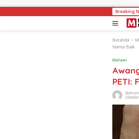
Langsung ke konten
Melawi Naik ke Per
Breaking 
Beranda
M
Nama Baik
Melawi
Awang 
PETI:
Bahrum 
Oktober