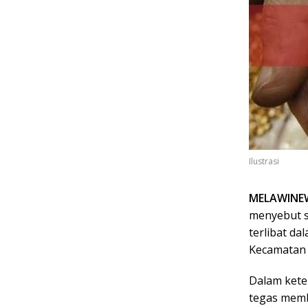
Ilustrasi
MELAWINEW
menyebut s
terlibat da
Kecamatan E
Dalam kete
tegas memba