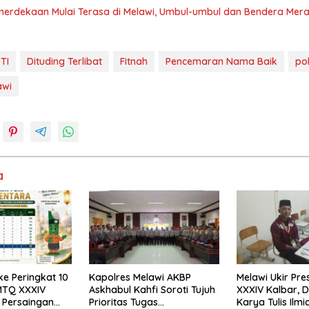
erdekaan Mulai Terasa di Melawi, Umbul-umbul dan Bendera Mera
ETI
Dituding Terlibat
Fitnah
Pencemaran Nama Baik
po
awi
a
ke Peringkat 10
Kapolres Melawi AKBP
Melawi Ukir Pre
MTQ XXXIV
Askhabul Kahfi Soroti Tujuh
XXXIV Kalbar, 
 Persaingan
Prioritas Tugas
Karya Tulis Ilmi