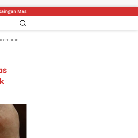
Terbuka
Kapolres Melawi AKBP Askhabul Kahfi Soroti T
encemaran
as
k