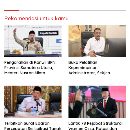
Rekomendasi untuk kamu
Pengarahan di Kanwil BPN
Buka Pelatihan
Provinsi Sumatera Utara,
Kepemimpinan
Menteri Nusron Minta
Administrator, Sekjen
Jajaran Utamakan
ATR/BPN: Butuh Pejabat
Kemudahan Layanan bagi
Penggerak Organisasi yang
Masyarakat
Hasilkan Kerja Berdampak
bagi Masyarakat
Terbitkan Surat Edaran
Lantik 78 Pejabat Struktural,
Percepatan Sertipikasi Tanah
Wamen Ossy: Rotasi dan