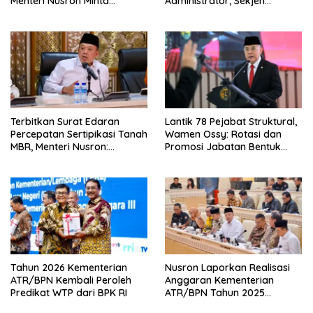
Menteri Nusron Minta
Administrator, Sekjen
Jajaran Utamakan
ATR/BPN: Butuh Pejabat
Kemudahan Layanan bagi
Penggerak Organisasi yang
Masyarakat
Hasilkan Kerja Berdampak
bagi Masyarakat
Terbitkan Surat Edaran
Lantik 78 Pejabat Struktural,
Percepatan Sertipikasi Tanah
Wamen Ossy: Rotasi dan
MBR, Menteri Nusron:
Promosi Jabatan Bentuk
Manfaat Program
Birokrat yang Adaptif
Pemerintah Dapat Dirasakan
Secara Utuh
Tahun 2026 Kementerian
Nusron Laporkan Realisasi
ATR/BPN Kembali Peroleh
Anggaran Kementerian
Predikat WTP dari BPK RI
ATR/BPN Tahun 2025
kepada Komisi II DPR RI