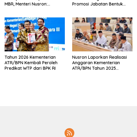
MBR, Menteri Nusron:
Promosi Jabatan Bentuk
Manfaat Program
Birokrat yang Adaptif
Pemerintah Dapat Dirasakan
Secara Utuh
Tahun 2026 Kementerian
Nusron Laporkan Realisasi
ATR/BPN Kembali Peroleh
Anggaran Kementerian
Predikat WTP dari BPK RI
ATR/BPN Tahun 2025
kepada Komisi II DPR RI