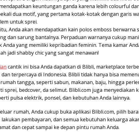
mendapatkan keuntungan ganda karena lebih colourful dan
ibekali dua motif, yang pertama kotak-kotak dengan garis w
lem untuk sprei.
itu, Anda akan mendapatkan kain polos emboss berwarna 
ing dan sarung bantalnya. Perpaduan warnanya cukup mani
uk Anda yang memiliki kepribadian feminin. Tema kamar And
ah jadi shabby chic yang sangat menawan!
ian
cantik ini bisa Anda dapatkan di Blibli, marketplace terbe
 dan terpercaya di Indonesia. Blibli tidak hanya bisa memen
rumah tangga, seperti sabun, makanan, baju, hingga perl
rti sprei, bedcover, da selimut. Blibli.com juga menyediakan
perti pulsa elektrik, ponsel, dan kebutuhan Anda lainnya.
eluar rumah, Anda cukup buka aplikasi Blibli.com, pilih bar
 lakukan pembayaran, dan semua kebutuhan keluarga akan
amat dan cepat sampai ke depan pintu rumah Anda.