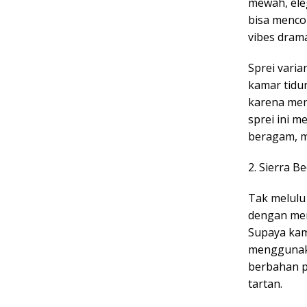
mewah, ele
bisa menco
vibes dram
Sprei vari
kamar tidur
karena men
sprei ini 
beragam, mu
2. Sierra B
Tak melulu
dengan men
Supaya kam
menggunaka
berbahan p
tartan.