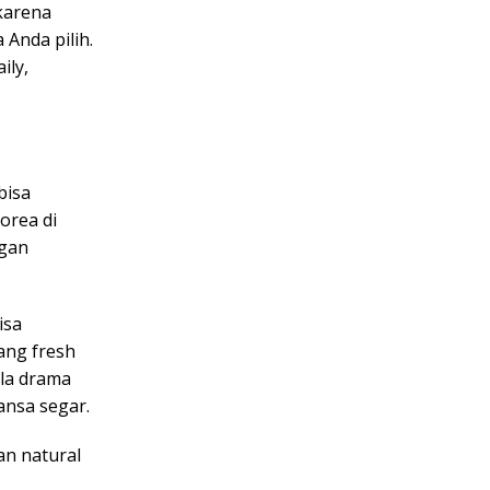
karena
 Anda pilih.
ily,
bisa
orea di
ngan
isa
ang fresh
ala drama
ansa segar.
n natural