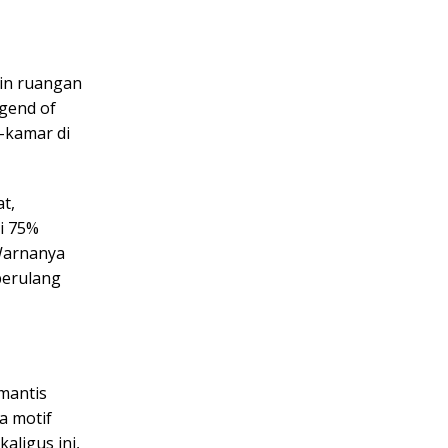
in ruangan
gend of
r-kamar di
t,
ri 75%
 Warnanya
berulang
mantis
a motif
aligus ini,