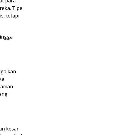
at para
reka. Tipe
s, tetapi
hingga
ggalkan
ka
yaman.
jang
an kesan