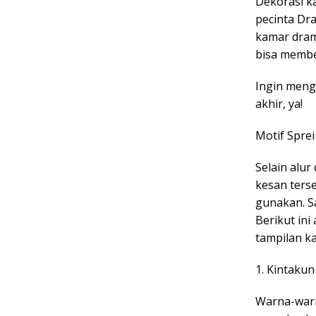
Dekorasi k
pecinta Dr
kamar drama
bisa membe
Ingin mengi
akhir, ya!
Motif Spre
Selain alu
kesan ters
gunakan. S
Berikut in
tampilan k
1. Kintaku
Warna-warn