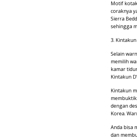
Motif kota
coraknya ya
Sierra Bedd
sehingga m
3. Kintaku
Selain war
memilih wa
kamar tidu
Kintakun D’
Kintakun m
membuktika
dengan des
Korea. War
Anda bisa 
dan membu