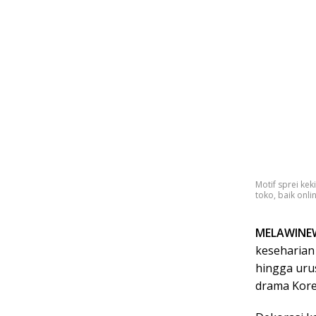
Motif sprei ke
toko, baik onli
MELAWINE
keseharian 
hingga uru
drama Korea