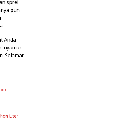
an sprei
ganya pun
u
a.
at Anda
dan nyaman
n. Selamat
faat
han Liter