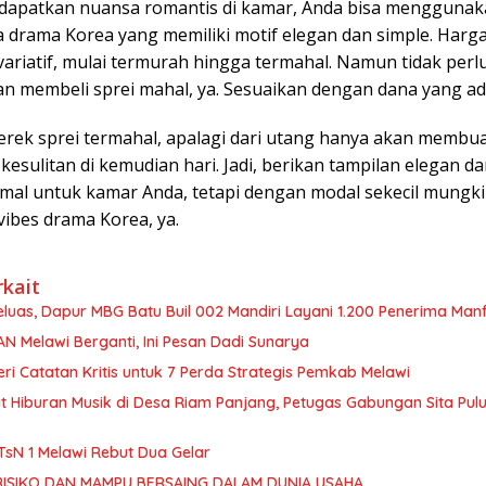
apatkan nuansa romantis di kamar, Anda bisa menggunak
la drama Korea yang memiliki motif elegan dan simple. Har
ariatif, mulai termurah hingga termahal. Namun tidak perl
 membeli sprei mahal, ya. Sesuaikan dengan dana yang ad
rek sprei termahal, apalagi dari utang hanya akan membu
esulitan di kemudian hari. Jadi, berikan tampilan elegan 
mal untuk kamar Anda, tetapi dengan modal sekecil mungki
vibes drama Korea, ya.
rkait
luas, Dapur MBG Batu Buil 002 Mandiri Layani 1.200 Penerima Man
N Melawi Berganti, Ini Pesan Dadi Sunarya
eri Catatan Kritis untuk 7 Perda Strategis Pemkab Melawi
 Hiburan Musik di Desa Riam Panjang, Petugas Gabungan Sita Pulu
TsN 1 Melawi Rebut Dua Gelar
ISIKO DAN MAMPU BERSAING DALAM DUNIA USAHA