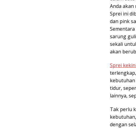
Anda akan 
Sprei ini d
dan pink sa
Sementara 
sarung gul
sekali unt
akan berub
Sprei kekin
terlengkap,
kebutuhan 
tidur, sepe
lainnya, se
Tak perlu k
kebutuhan,
dengan sel