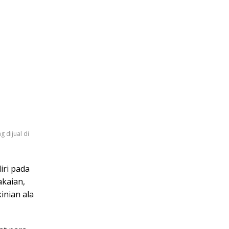
 dijual di
ri pada
akaian,
inian ala