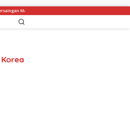
ih Terbuka
Kapolres Melawi AKBP Askhabul Kahfi Soroti
 Korea