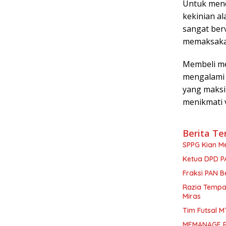
Untuk mend
kekinian a
sangat berv
memaksakan
Membeli me
mengalami k
yang maksi
menikmati 
Berita Te
SPPG Kian Me
Ketua DPD PA
Fraksi PAN B
Razia Tempat
Miras
Tim Futsal M
MEMANAGE R