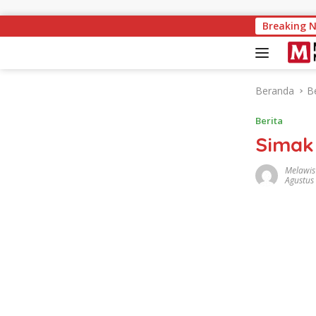
Langsung ke konten
Melawi Naik ke P
Breaking 
Beranda
Be
Berita
Simak 
Melawis
Agustus