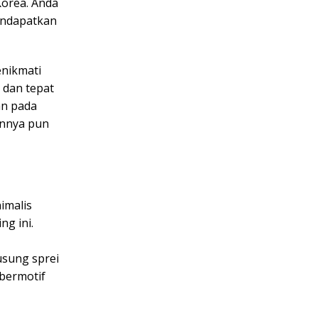
Korea. Anda
endapatkan
nikmati
 dan tepat
an pada
annya pun
imalis
g ini.
usung sprei
 bermotif