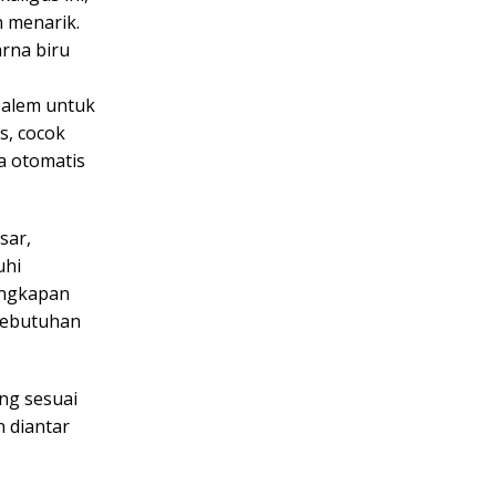
 menarik.
arna biru
salem untuk
s, cocok
a otomatis
sar,
uhi
engkapan
 kebutuhan
ang sesuai
 diantar