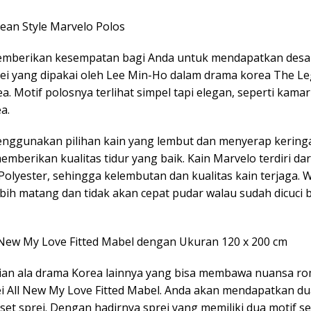
rean Style Marvelo Polos
mberikan kesempatan bagi Anda untuk mendapatkan desa
ei yang dipakai oleh Lee Min-Ho dalam drama korea The Le
a. Motif polosnya terlihat simpel tapi elegan, seperti kama
a.
nggunakan pilihan kain yang lembut dan menyerap keringa
mberikan kualitas tidur yang baik. Kain Marvelo terdiri da
Polyester, sehingga kelembutan dan kualitas kain terjaga.
ebih matang dan tidak akan cepat pudar walau sudah dicuci 
l New My Love Fitted Mabel dengan Ukuran 120 x 200 cm
nian ala drama Korea lainnya yang bisa membawa nuansa ro
ei All New My Love Fitted Mabel. Anda akan mendapatkan du
set sprei. Dengan hadirnya sprei yang memiliki dua motif sek