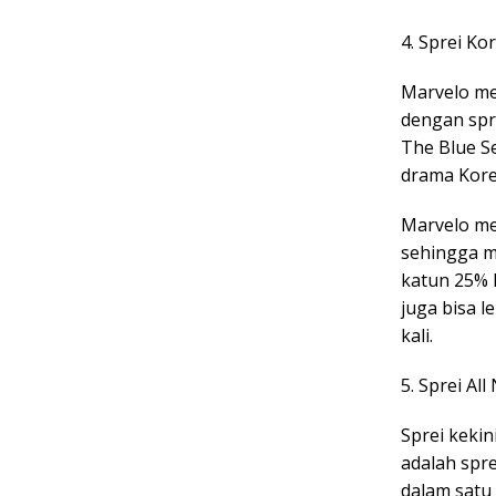
4. Sprei Ko
Marvelo me
dengan spr
The Blue Se
drama Kore
Marvelo me
sehingga me
katun 25% 
juga bisa l
kali.
5. Sprei Al
Sprei keki
adalah spr
dalam satu 