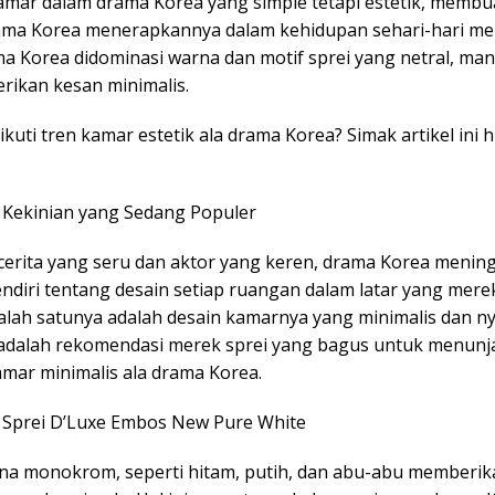
amar dalam drama Korea yang simple tetapi estetik, membu
ama Korea menerapkannya dalam kehidupan sehari-hari me
 Korea didominasi warna dan motif sprei yang netral, mani
rikan kesan minimalis.
kuti tren kamar estetik ala drama Korea? Simak artikel ini 
i Kekinian yang Sedang Populer
r cerita yang seru dan aktor yang keren, drama Korea menin
endiri tentang desain setiap ruangan dalam latar yang mere
alah satunya adalah desain kamarnya yang minimalis dan n
i adalah rekomendasi merek sprei yang bagus untuk menun
amar minimalis ala drama Korea.
n Sprei D’Luxe Embos New Pure White
a monokrom, seperti hitam, putih, dan abu-abu memberik