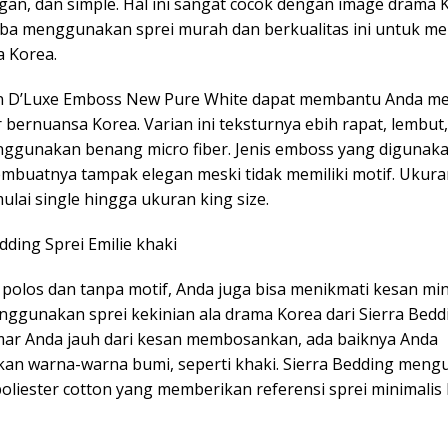
gan, dan simple. Hal ini sangat cocok dengan image drama 
ba menggunakan sprei murah dan berkualitas ini untuk m
a Korea.
an D’Luxe Emboss New Pure White dapat membantu Anda me
 bernuansa Korea. Varian ini teksturnya ebih rapat, lembut,
ggunakan benang micro fiber. Jenis emboss yang digunak
membuatnya tampak elegan meski tidak memiliki motif. Ukur
lai single hingga ukuran king size.
edding Sprei Emilie khaki
 polos dan tanpa motif, Anda juga bisa menikmati kesan min
ggunakan sprei kekinian ala drama Korea dari Sierra Beddin
ar Anda jauh dari kesan membosankan, ada baiknya Anda
n warna-warna bumi, seperti khaki. Sierra Bedding meng
oliester cotton yang memberikan referensi sprei minimalis