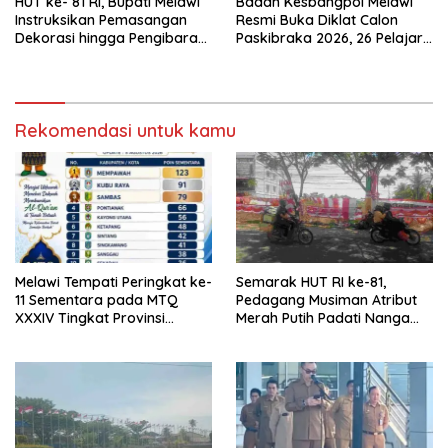
HUT ke- 81 RI, Bupati Melawi
Badan Kesbangpol Melawi
Instruksikan Pemasangan
Resmi Buka Diklat Calon
Dekorasi hingga Pengibaran
Paskibraka 2026, 26 Pelajar
Bendera
Terbaik Jalani Pembinaan
Rekomendasi untuk kamu
Melawi Tempati Peringkat ke-
Semarak HUT RI ke-81,
11 Sementara pada MTQ
Pedagang Musiman Atribut
XXXIV Tingkat Provinsi
Merah Putih Padati Nanga
Kalbar 2026
Pinoh