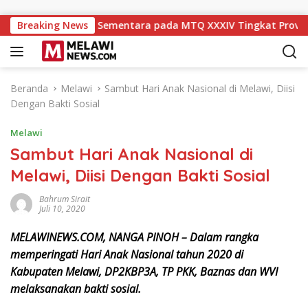
Langsung ke konten
ringkat ke-11 Sementara pada MTQ XXXIV Tingkat Provinsi Kal
Breaking News
Beranda
Melawi
Sambut Hari Anak Nasional di Melawi, Diisi
Dengan Bakti Sosial
Melawi
Sambut Hari Anak Nasional di
Melawi, Diisi Dengan Bakti Sosial
Bahrum Sirait
Juli 10, 2020
MELAWINEWS.COM, NANGA PINOH – Dalam rangka
memperingati Hari Anak Nasional tahun 2020 di
Kabupaten Melawi, DP2KBP3A, TP PKK, Baznas dan WVI
melaksanakan bakti sosial.