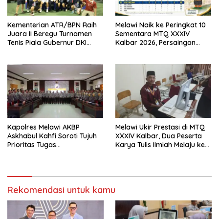
Kementerian ATR/BPN Raih
Melawi Naik ke Peringkat 10
Juara II Beregu Turnamen
Sementara MTQ XXXIV
Tenis Piala Gubernur DKI
Kalbar 2026, Persaingan
Jakarta 2026
Masih Terbuka
Kapolres Melawi AKBP
Melawi Ukir Prestasi di MTQ
Askhabul Kahfi Soroti Tujuh
XXXIV Kalbar, Dua Peserta
Prioritas Tugas
Karya Tulis Ilmiah Melaju ke
Bhabinkamtibmas
Babak Semifinal
Rekomendasi untuk kamu