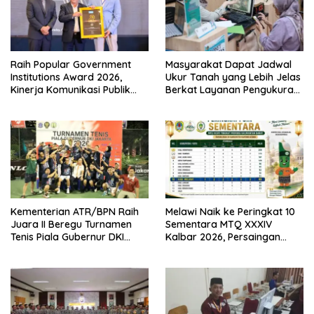
Raih Popular Government
Masyarakat Dapat Jadwal
Institutions Award 2026,
Ukur Tanah yang Lebih Jelas
Kinerja Komunikasi Publik
Berkat Layanan Pengukuran
Kementerian ATR/BPN
Terjadwal
Kembali Diakui
Kementerian ATR/BPN Raih
Melawi Naik ke Peringkat 10
Juara II Beregu Turnamen
Sementara MTQ XXXIV
Tenis Piala Gubernur DKI
Kalbar 2026, Persaingan
Jakarta 2026
Masih Terbuka