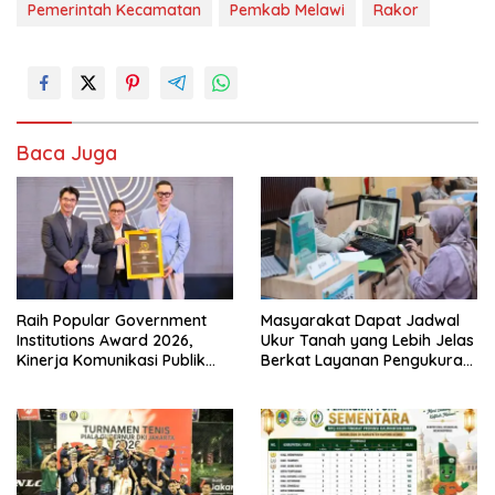
Pemerintah Kecamatan
Pemkab Melawi
Rakor
Baca Juga
Raih Popular Government
Masyarakat Dapat Jadwal
Institutions Award 2026,
Ukur Tanah yang Lebih Jelas
Kinerja Komunikasi Publik
Berkat Layanan Pengukuran
Kementerian ATR/BPN
Terjadwal
Kembali Diakui