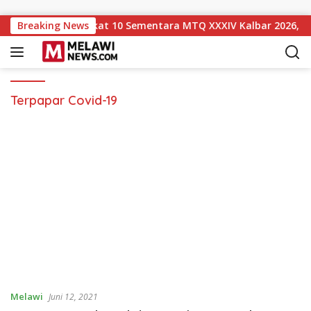
Langsung ke konten
awi Naik ke Peringkat 10 Sementara MTQ XXXIV Kalbar 2026, P
Breaking News
Terpapar Covid-19
Melawi
Juni 12, 2021