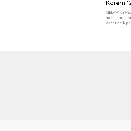
Korem 1
Sosialis
MELAWINEWS.C
melaksanakan 
2022 untuk p