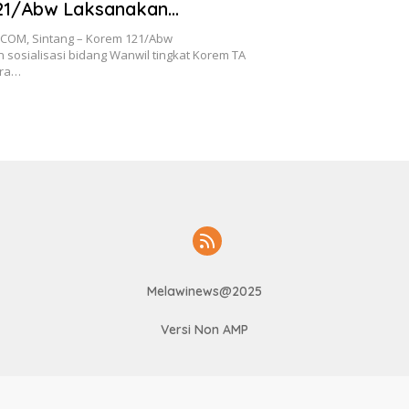
21/Abw Laksanakan
asi Bidang Wanwil
OM, Sintang – Korem 121/Abw
sosialisasi bidang Wanwil tingkat Korem TA
ara…
Melawinews@2025
Versi Non AMP