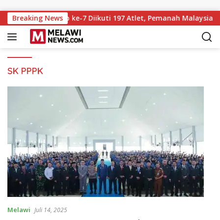
Langsung ke konten
hery Championship ke-7 Diikuti 197 Atlet, Pemanah Malaysia Tu
Breaking News
SK PPPK
Melawi
Juli 14, 2025