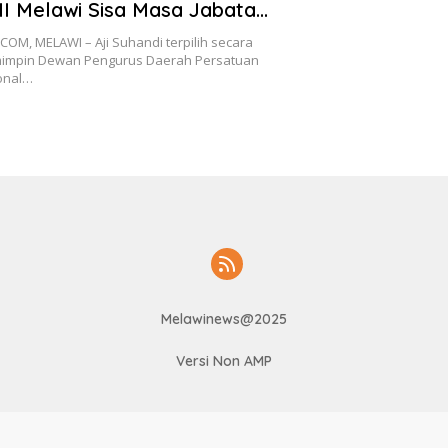
 Melawi Sisa Masa Jabatan
2022-2027
M, MELAWI – Aji Suhandi terpilih secara
impin Dewan Pengurus Daerah Persatuan
onal…
Melawinews@2025
Versi Non AMP