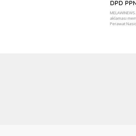
DPD PPNI
Periode 
MELAWINEWS.CO
aklamasi mem
Perawat Nasi