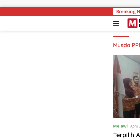
Langsung ke konten
Breaking 
Musda PP
Melawi
April
Terpilih 