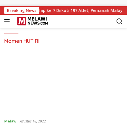
Langsung ke konten
Archery Championship ke-7 Diikuti 197 Atlet, Pemanah Malaysia
Breaking News
Momen HUT RI
Melawi
Agustus 18, 2022