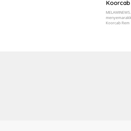
Koorcab 
Gelar B
MELAWINEWS.
menyemarakka
Koorcab Rem