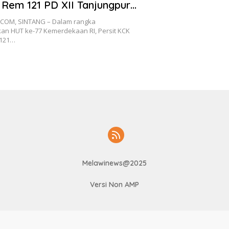
Rem 121 PD XII Tanjungpura
erbagai Lomba
COM, SINTANG – Dalam rangka
n HUT ke-77 Kemerdekaan RI, Persit KCK
 121…
Melawinews@2025
Versi Non AMP