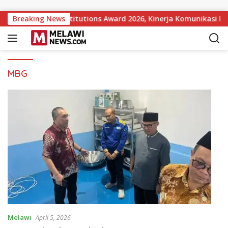
Langsung ke konten
ar Government Institutions Award 2026, Kinerja Komunikasi Pub
Breaking News
MBG
Melawi
April 5, 2026