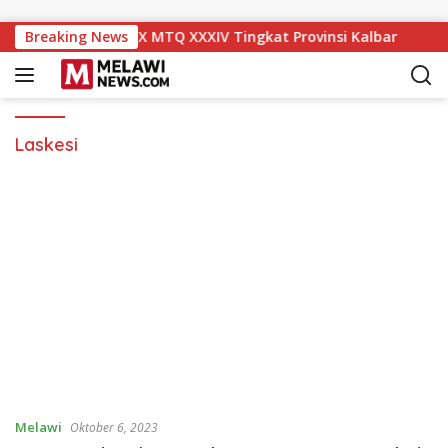
Langsung ke konten
Naik ke Peringkat IX MTQ XXXIV Tingkat Provinsi Kalbar
Breaking News
Laskesi
Melawi
Oktober 6, 2023