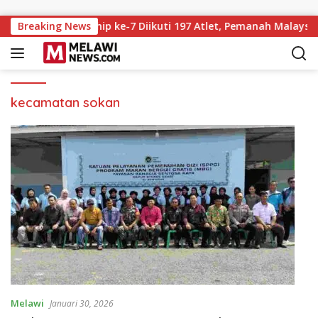
Langsung ke konten
rchery Championship ke-7 Diikuti 197 Atlet, Pemanah Malaysia
Breaking News
kecamatan sokan
Melawi
Januari 30, 2026