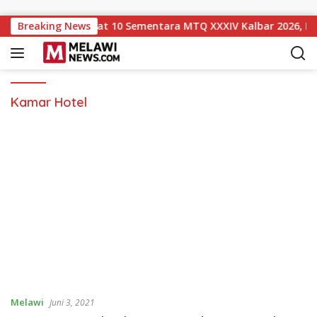
Langsung ke konten
awi Naik ke Peringkat 10 Sementara MTQ XXXIV Kalbar 2026, Pe
Breaking News
Kamar Hotel
Melawi
Juni 3, 2021