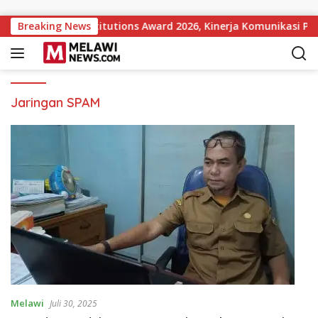
Langsung ke konten
ar Government Institutions Award 2026, Kinerja Komunikasi Pub
Breaking News
Jaringan SPAM
Melawi
Juli 30, 2025