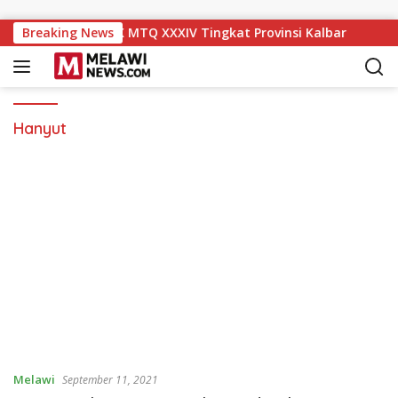
Langsung ke konten
aik ke Peringkat IX MTQ XXXIV Tingkat Provinsi Kalbar
Breaking News
Hanyut
Melawi
September 11, 2021