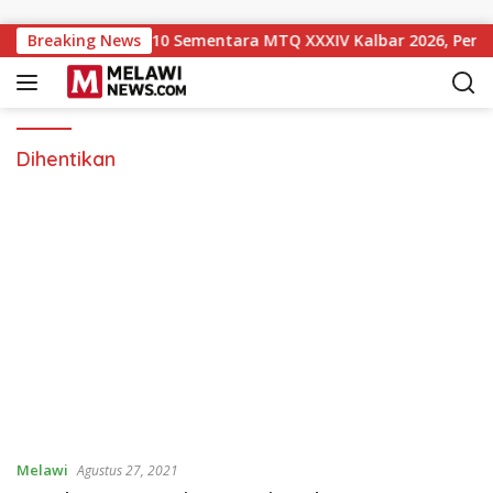
Langsung ke konten
 Naik ke Peringkat 10 Sementara MTQ XXXIV Kalbar 2026, Pers
Breaking News
Dihentikan
Melawi
Agustus 27, 2021