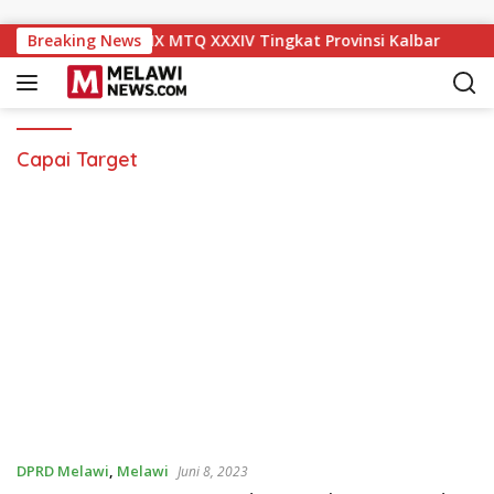
Langsung ke konten
 Naik ke Peringkat IX MTQ XXXIV Tingkat Provinsi Kalbar
Breaking News
Capai Target
DPRD Melawi
,
Melawi
Juni 8, 2023