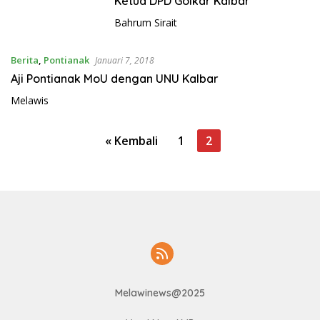
Ketua DPD Golkar Kalbar
Bahrum Sirait
Berita
,
Pontianak
Januari 7, 2018
Aji Pontianak MoU dengan UNU Kalbar
Melawis
P
« Kembali
1
2
a
g
i
n
a
s
i
Melawinews@2025
p
o