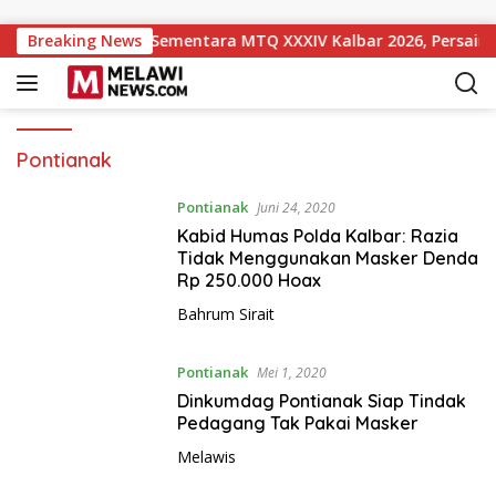
Langsung ke konten
k ke Peringkat 10 Sementara MTQ XXXIV Kalbar 2026, Persaing
Breaking News
Pontianak
Pontianak
Juni 24, 2020
Kabid Humas Polda Kalbar: Razia
Tidak Menggunakan Masker Denda
Rp 250.000 Hoax
Bahrum Sirait
Pontianak
Mei 1, 2020
Dinkumdag Pontianak Siap Tindak
Pedagang Tak Pakai Masker
Melawis