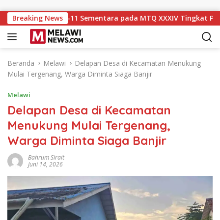
Langsung ke konten
Peringkat ke-11 Sementara pada MTQ XXXIV Tingkat Provinsi K
Breaking News
Beranda
Melawi
Delapan Desa di Kecamatan Menukung
Mulai Tergenang, Warga Diminta Siaga Banjir
Melawi
Delapan Desa di Kecamatan
Menukung Mulai Tergenang,
Warga Diminta Siaga Banjir
Bahrum Sirait
Juni 14, 2026