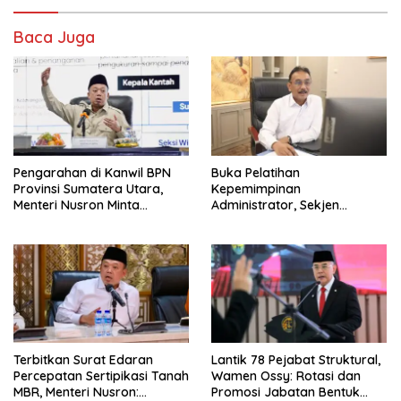
Baca Juga
Pengarahan di Kanwil BPN
Buka Pelatihan
Provinsi Sumatera Utara,
Kepemimpinan
Menteri Nusron Minta
Administrator, Sekjen
Jajaran Utamakan
ATR/BPN: Butuh Pejabat
Kemudahan Layanan bagi
Penggerak Organisasi yang
Masyarakat
Hasilkan Kerja Berdampak
bagi Masyarakat
Terbitkan Surat Edaran
Lantik 78 Pejabat Struktural,
Percepatan Sertipikasi Tanah
Wamen Ossy: Rotasi dan
MBR, Menteri Nusron:
Promosi Jabatan Bentuk