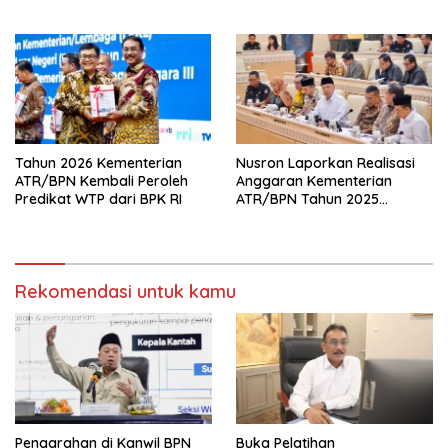
Manfaat Program
Birokrat yang Adaptif
Pemerintah Dapat Dirasakan
Secara Utuh
Tahun 2026 Kementerian
Nusron Laporkan Realisasi
ATR/BPN Kembali Peroleh
Anggaran Kementerian
Predikat WTP dari BPK RI
ATR/BPN Tahun 2025
kepada Komisi II DPR RI
Rekomendasi untuk kamu
Pengarahan di Kanwil BPN
Buka Pelatihan