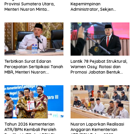
Provinsi Sumatera Utara,
Kepemimpinan
Menteri Nusron Minta
Administrator, Sekjen
Jajaran Utamakan
ATR/BPN: Butuh Pejabat
Kemudahan Layanan bagi
Penggerak Organisasi yang
Masyarakat
Hasilkan Kerja Berdampak
bagi Masyarakat
Terbitkan Surat Edaran
Lantik 78 Pejabat Struktural,
Percepatan Sertipikasi Tanah
Wamen Ossy: Rotasi dan
MBR, Menteri Nusron:
Promosi Jabatan Bentuk
Manfaat Program
Birokrat yang Adaptif
Pemerintah Dapat Dirasakan
Secara Utuh
Tahun 2026 Kementerian
Nusron Laporkan Realisasi
ATR/BPN Kembali Peroleh
Anggaran Kementerian