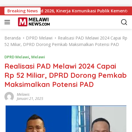
Langsung ke konten
utions Award 2026, Kinerja Komunikasi Publik Kementerian ATR
Breaking News
Beranda
DPRD Melawi
Realisasi PAD Melawi 2024 Capai Rp
52 Miliar, DPRD Dorong Pemkab Maksimalkan Potensi PAD
DPRD Melawi
,
Melawi
Realisasi PAD Melawi 2024 Capai
Rp 52 Miliar, DPRD Dorong Pemkab
Maksimalkan Potensi PAD
Melawis
Januari 21, 2025