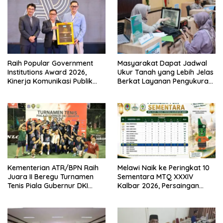
Raih Popular Government
Masyarakat Dapat Jadwal
Institutions Award 2026,
Ukur Tanah yang Lebih Jelas
Kinerja Komunikasi Publik
Berkat Layanan Pengukuran
Kementerian ATR/BPN
Terjadwal
Kembali Diakui
Kementerian ATR/BPN Raih
Melawi Naik ke Peringkat 10
Juara II Beregu Turnamen
Sementara MTQ XXXIV
Tenis Piala Gubernur DKI
Kalbar 2026, Persaingan
Jakarta 2026
Masih Terbuka