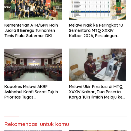
Kementerian ATR/BPN Raih
Melawi Naik ke Peringkat 10
Juara II Beregu Turnamen
Sementara MTQ XXXIV
Tenis Piala Gubernur DKI
Kalbar 2026, Persaingan
Jakarta 2026
Masih Terbuka
Kapolres Melawi AKBP
Melawi Ukir Prestasi di MTQ
Askhabul Kahfi Soroti Tujuh
XXXIV Kalbar, Dua Peserta
Prioritas Tugas
Karya Tulis Ilmiah Melaju ke
Bhabinkamtibmas
Babak Semifinal
Rekomendasi untuk kamu