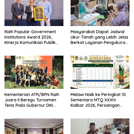
Raih Popular Government
Masyarakat Dapat Jadwal
Institutions Award 2026,
Ukur Tanah yang Lebih Jelas
Kinerja Komunikasi Publik
Berkat Layanan Pengukuran
Kementerian ATR/BPN
Terjadwal
Kembali Diakui
Kementerian ATR/BPN Raih
Melawi Naik ke Peringkat 10
Juara II Beregu Turnamen
Sementara MTQ XXXIV
Tenis Piala Gubernur DKI
Kalbar 2026, Persaingan
Jakarta 2026
Masih Terbuka