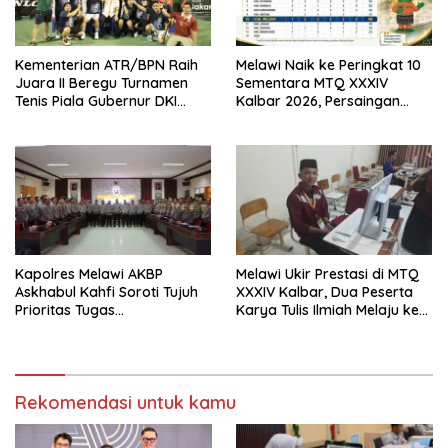
Kementerian ATR/BPN Raih
Melawi Naik ke Peringkat 10
Juara II Beregu Turnamen
Sementara MTQ XXXIV
Tenis Piala Gubernur DKI
Kalbar 2026, Persaingan
Jakarta 2026
Masih Terbuka
Kapolres Melawi AKBP
Melawi Ukir Prestasi di MTQ
Askhabul Kahfi Soroti Tujuh
XXXIV Kalbar, Dua Peserta
Prioritas Tugas
Karya Tulis Ilmiah Melaju ke
Bhabinkamtibmas
Babak Semifinal
Rekomendasi untuk kamu