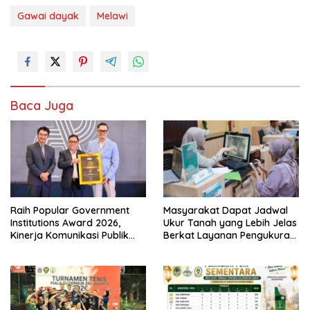
Gawai dayak
Melawi
Baca Juga
Raih Popular Government
Masyarakat Dapat Jadwal
Institutions Award 2026,
Ukur Tanah yang Lebih Jelas
Kinerja Komunikasi Publik
Berkat Layanan Pengukuran
Kementerian ATR/BPN
Terjadwal
Kembali Diakui