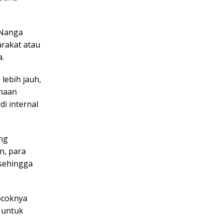
 Nanga
arakat atau
a.
lebih jauh,
unaan
i internal
ang
n, para
 sehingga
cocoknya
 untuk