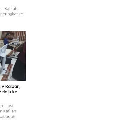
– Kafilah
peringkat ke-
IV Kalbar,
Melaju ke
restasi
 Kafilah
usabaqah