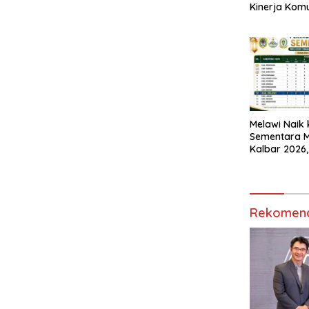
Kinerja Komu
Kementeria
Kembali Diak
Melawi Naik 
Sementara 
Kalbar 2026,
Masih Terbu
Rekomend