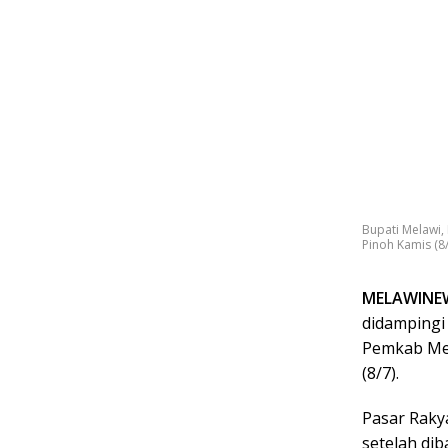
Bupati Melawi,
Pinoh Kamis (8/7
MELAWINE
didampingi 
Pemkab Mel
(8/7).
Pasar Raky
setelah di