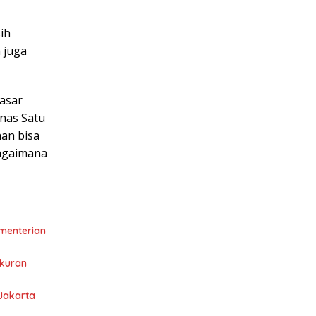
ih
 juga
pasar
inas Satu
han bisa
bagaimana
ementerian
ukuran
 Jakarta