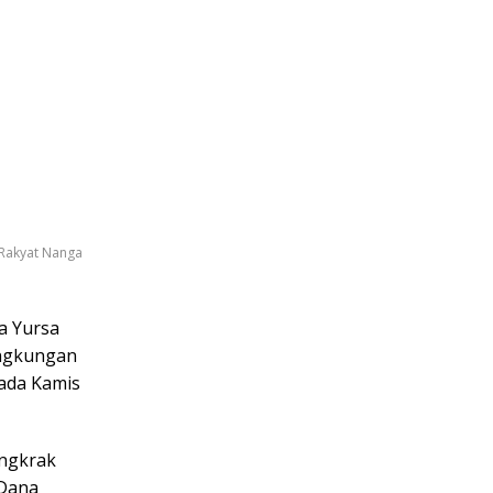
 Rakyat Nanga
a Yursa
lingkungan
pada Kamis
angkrak
 Dana