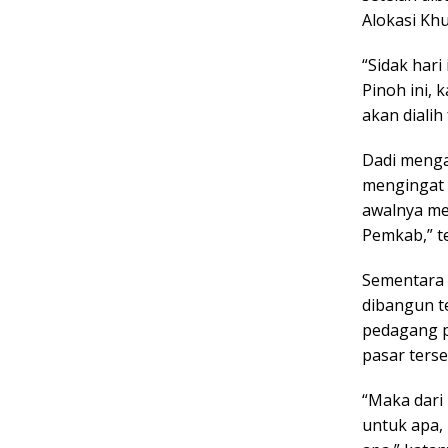
Alokasi Kh
“Sidak har
Pinoh ini,
akan dialih
Dadi menga
mengingat 
awalnya mem
Pemkab,” t
Sementara 
dibangun t
pedagang p
pasar ters
“Maka dari 
untuk apa,