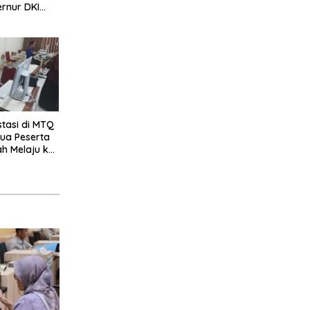
ernur DKI
stasi di MTQ
Dua Peserta
ah Melaju ke
l