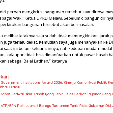
ya.
diri pernah mengkritisi bangunan tersebut saat dirinya mas
ebagai Wakil Ketua DPRD Melawi. Sebelum dibangun dirinya
erkirakan bangunan tersebut akan bermasalah.
au melihat letaknya saja sudah tidak memungkinkan, jarak 
an juga terlalu dekat. Kemudian saya juga menanyakan ke D
ai saat ini belum keluar izinnya, nah kedepan mudah-muda
an, kalaupun tidak bisa dimanfaatkan untuk pasar basah 
ikan sebagai Balai Latihan,” katanya.
rkait
 Government Institutions Award 2026, Kinerja Komunikasi Publik K
bali Diakui
Dapat Jadwal Ukur Tanah yang Lebih Jelas Berkat Layanan Peng
ATR/BPN Raih Juara II Beregu Turnamen Tenis Piala Gubernur DKI