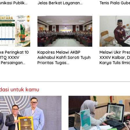
nikasi Publik
Jelas Berkat Layanan
Tenis Piala Gub
n ATR/BPN
Pengukuran Terjadwal
Jakarta 2026
ui
ke Peringkat 10
Kapolres Melawi AKBP
Melawi Ukir Pre
MTQ XXXIV
Askhabul Kahfi Soroti Tujuh
XXXIV Kalbar, 
 Persaingan
Prioritas Tugas
Karya Tulis Ilmi
ka
Bhabinkamtibmas
Babak Semifina
asi untuk kamu