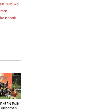
sih Terbuka
ibmas
u ke Babak
TR/BPN Raih
u Turnamen