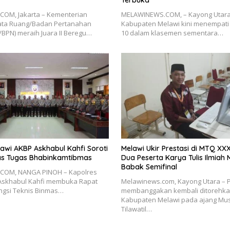
OM, Jakarta – Kementerian
MELAWINEWS.COM, – Kayong Utara 
Tata Ruang/Badan Pertanahan
Kabupaten Melawi kini menempati 
/BPN) meraih Juara II Beregu…
10 dalam klasemen sementara…
awi AKBP Askhabul Kahfi Soroti
Melawi Ukir Prestasi di MTQ XXX
tas Tugas Bhabinkamtibmas
Dua Peserta Karya Tulis Ilmiah 
Babak Semifinal
COM, NANGA PINOH – Kapolres
Askhabul Kahfi membuka Rapat
Melawinews.com, Kayong Utara – P
ngsi Teknis Binmas…
membanggakan kembali ditorehkan
Kabupaten Melawi pada ajang M
Tilawatil…