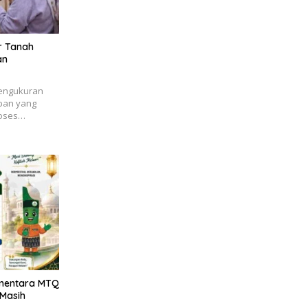
r Tanah
an
engukuran
pan yang
roses…
ementara MTQ
 Masih