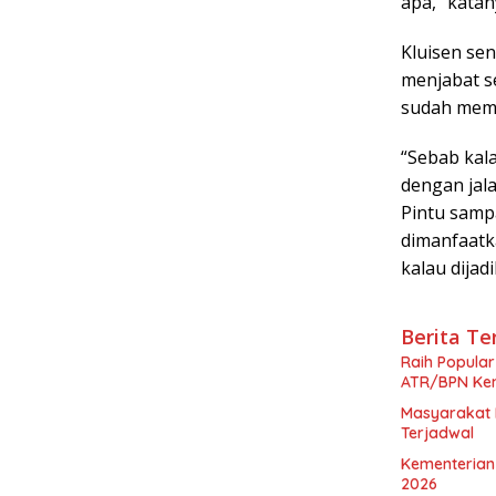
apa,” katan
Kluisen sen
menjabat s
sudah memp
“Sebab kal
dengan jal
Pintu samp
dimanfaatk
kalau dijad
Berita Te
Raih Popular
ATR/BPN Kem
Masyarakat 
Terjadwal
Kementerian 
2026