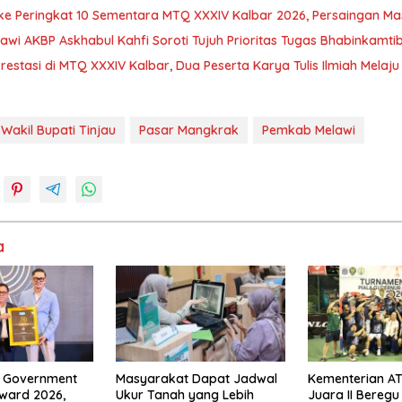
 ke Peringkat 10 Sementara MTQ XXXIV Kalbar 2026, Persaingan Ma
awi AKBP Askhabul Kahfi Soroti Tujuh Prioritas Tugas Bhabinkamt
Prestasi di MTQ XXXIV Kalbar, Dua Peserta Karya Tulis Ilmiah Melaj
Wakil Bupati Tinjau
Pasar Mangkrak
Pemkab Melawi
a
r Government
Masyarakat Dapat Jadwal
Kementerian A
 Award 2026,
Ukur Tanah yang Lebih
Juara II Bereg