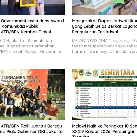
 Government Institutions Award
Masyarakat Dapat Jadwal Uku
a Komunikasi Publik
yang Lebih Jelas Berkat Layan
 ATR/BPN Kembali Diakui
Pengukuran Terjadwal
OM, Jakarta – Kementerian
MELAWINEWS.COM, Tangerang – P
Tata Ruang/Badan Pertanahan
tanah merupakan salah satu taha
R/BPN) meraih Popular Government
harus dilalui masyarakat dalam p
 ATR/BPN Raih Juara II Beregu
Melawi Naik ke Peringkat 10 S
is Piala Gubernur DKI Jakarta
XXXIV Kalbar 2026, Persaingan
Terbuka