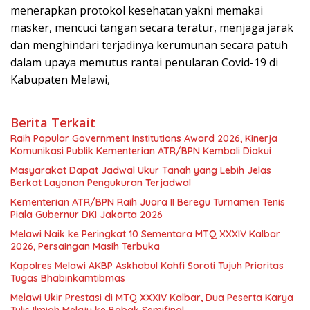
menerapkan protokol kesehatan yakni memakai
masker, mencuci tangan secara teratur, menjaga jarak
dan menghindari terjadinya kerumunan secara patuh
dalam upaya memutus rantai penularan Covid-19 di
Kabupaten Melawi,
Berita Terkait
Raih Popular Government Institutions Award 2026, Kinerja
Komunikasi Publik Kementerian ATR/BPN Kembali Diakui
Masyarakat Dapat Jadwal Ukur Tanah yang Lebih Jelas
Berkat Layanan Pengukuran Terjadwal
Kementerian ATR/BPN Raih Juara II Beregu Turnamen Tenis
Piala Gubernur DKI Jakarta 2026
Melawi Naik ke Peringkat 10 Sementara MTQ XXXIV Kalbar
2026, Persaingan Masih Terbuka
Kapolres Melawi AKBP Askhabul Kahfi Soroti Tujuh Prioritas
Tugas Bhabinkamtibmas
Melawi Ukir Prestasi di MTQ XXXIV Kalbar, Dua Peserta Karya
Tulis Ilmiah Melaju ke Babak Semifinal