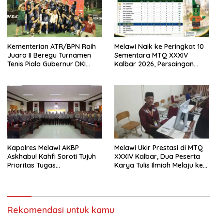
Kementerian ATR/BPN Raih
Melawi Naik ke Peringkat 10
Juara II Beregu Turnamen
Sementara MTQ XXXIV
Tenis Piala Gubernur DKI
Kalbar 2026, Persaingan
Jakarta 2026
Masih Terbuka
Kapolres Melawi AKBP
Melawi Ukir Prestasi di MTQ
Askhabul Kahfi Soroti Tujuh
XXXIV Kalbar, Dua Peserta
Prioritas Tugas
Karya Tulis Ilmiah Melaju ke
Bhabinkamtibmas
Babak Semifinal
Rekomendasi untuk kamu