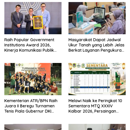
Raih Popular Government
Masyarakat Dapat Jadwal
Institutions Award 2026,
Ukur Tanah yang Lebih Jelas
Kinerja Komunikasi Publik
Berkat Layanan Pengukuran
Kementerian ATR/BPN
Terjadwal
Kembali Diakui
Kementerian ATR/BPN Raih
Melawi Naik ke Peringkat 10
Juara II Beregu Turnamen
Sementara MTQ XXXIV
Tenis Piala Gubernur DKI
Kalbar 2026, Persaingan
Jakarta 2026
Masih Terbuka