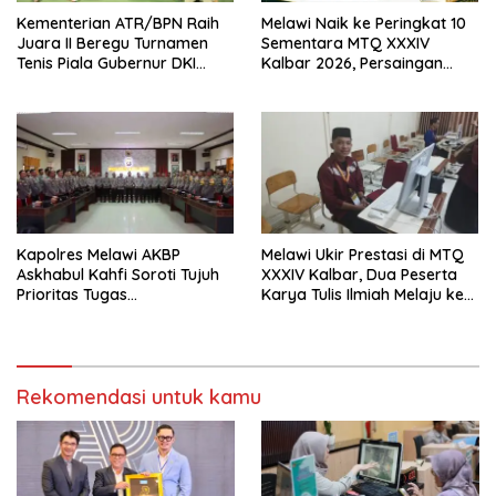
Kementerian ATR/BPN Raih
Melawi Naik ke Peringkat 10
Juara II Beregu Turnamen
Sementara MTQ XXXIV
Tenis Piala Gubernur DKI
Kalbar 2026, Persaingan
Jakarta 2026
Masih Terbuka
Kapolres Melawi AKBP
Melawi Ukir Prestasi di MTQ
Askhabul Kahfi Soroti Tujuh
XXXIV Kalbar, Dua Peserta
Prioritas Tugas
Karya Tulis Ilmiah Melaju ke
Bhabinkamtibmas
Babak Semifinal
Rekomendasi untuk kamu