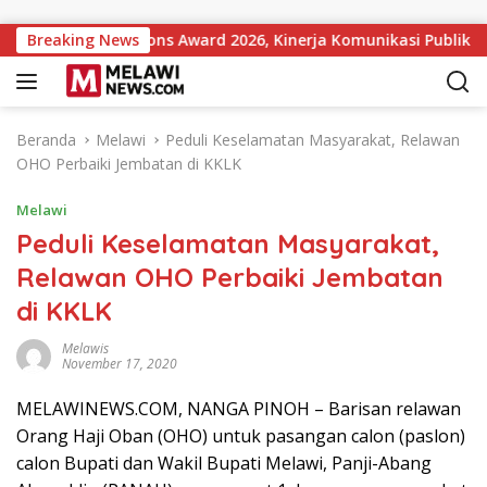
Langsung ke konten
ment Institutions Award 2026, Kinerja Komunikasi Publik Kemen
Breaking News
Beranda
Melawi
Peduli Keselamatan Masyarakat, Relawan
OHO Perbaiki Jembatan di KKLK
Melawi
Peduli Keselamatan Masyarakat,
Relawan OHO Perbaiki Jembatan
di KKLK
Melawis
November 17, 2020
MELAWINEWS.COM, NANGA PINOH – Barisan relawan
Orang Haji Oban (OHO) untuk pasangan calon (paslon)
calon Bupati dan Wakil Bupati Melawi, Panji-Abang