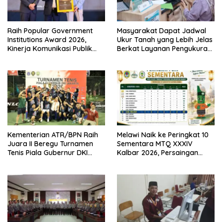
Raih Popular Government
Masyarakat Dapat Jadwal
Institutions Award 2026,
Ukur Tanah yang Lebih Jelas
Kinerja Komunikasi Publik
Berkat Layanan Pengukuran
Kementerian ATR/BPN
Terjadwal
Kembali Diakui
Kementerian ATR/BPN Raih
Melawi Naik ke Peringkat 10
Juara II Beregu Turnamen
Sementara MTQ XXXIV
Tenis Piala Gubernur DKI
Kalbar 2026, Persaingan
Jakarta 2026
Masih Terbuka