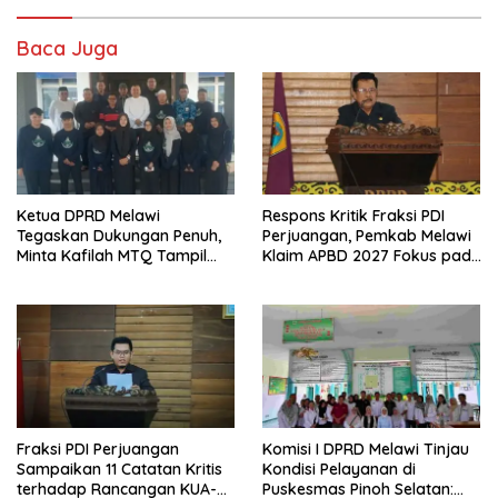
Baca Juga
Ketua DPRD Melawi
Respons Kritik Fraksi PDI
Tegaskan Dukungan Penuh,
Perjuangan, Pemkab Melawi
Minta Kafilah MTQ Tampil
Klaim APBD 2027 Fokus pada
Maksimal di Kayong Utara
Kebutuhan Dasar
Fraksi PDI Perjuangan
Komisi I DPRD Melawi Tinjau
Sampaikan 11 Catatan Kritis
Kondisi Pelayanan di
terhadap Rancangan KUA-
Puskesmas Pinoh Selatan: