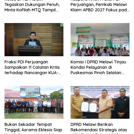
Tegaskan Dukungan Penuh,
Perjuangan, Pemkab Melawi
Minta Kafilah MTQ Tampil
Klaim APBD 2027 Fokus pada
Maksimal di Kayong Utara
Kebutuhan Dasar
Fraksi PDI Perjuangan
Komisi I DPRD Melawi Tinjau
Sampaikan 11 Catatan Kritis
Kondisi Pelayanan di
terhadap Rancangan KUA-
Puskesmas Pinoh Selatan:
PPAS APBD Melawi 2027
Ketimpangan Rasio Dokter
dengan Jumlah Penduduk
Bukan Sekadar Tempat
DPRD Melawi Berikan
Tinggal, Asrama Eklesia Siap
Rekomendasi Strategis atas