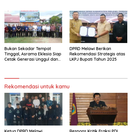
PPAS APBD Melawi 2027
Ketimpangan Rasio Dokter
dengan Jumlah Penduduk
Bukan Sekadar Tempat
DPRD Melawi Berikan
Tinggal, Asrama Eklesia Siap
Rekomendasi Strategis atas
Cetak Generasi Unggul dan
LKPJ Bupati Tahun 2025
Berkarakter
Rekomendasi untuk kamu
Ketua DPRD Melawi
Respons Kritik Fraksi PDI