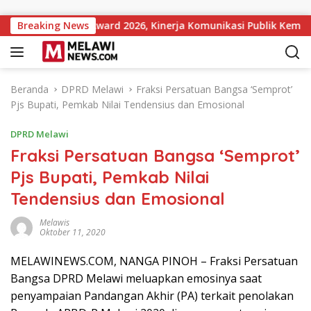
Langsung ke konten
nstitutions Award 2026, Kinerja Komunikasi Publik Kementerian
Breaking News
Beranda
DPRD Melawi
Fraksi Persatuan Bangsa ‘Semprot’
Pjs Bupati, Pemkab Nilai Tendensius dan Emosional
DPRD Melawi
Fraksi Persatuan Bangsa ‘Semprot’
Pjs Bupati, Pemkab Nilai
Tendensius dan Emosional
Melawis
Oktober 11, 2020
MELAWINEWS.COM, NANGA PINOH – Fraksi Persatuan
Bangsa DPRD Melawi meluapkan emosinya saat
penyampaian Pandangan Akhir (PA) terkait penolakan