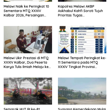
Melawi Naik ke Peringkat 10
Kapolres Melawi AKBP
Sementara MTQ XXXIV
Askhabul Kahfi Soroti Tujuh
Kalbar 2026, Persaingan
Prioritas Tugas
Masih Terbuka
Bhabinkamtibmas
Melawi Ukir Prestasi di MTQ
Melawi Tempati Peringkat ke-
XXXIV Kalbar, Dua Peserta
11 Sementara pada MTQ
Karya Tulis Ilmiah Melaju ke
XXXIV Tingkat Provinsi
Babak Semifinal
Kalbar 2026
Semarak HUT RI ke-81,
Suasana Kemerdekaan Mulai