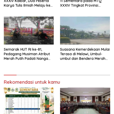
XXXIV Kalbar, Dua Peserta
11 Sementara pada MTQ
Karya Tulis Ilmiah Melaju ke
XXXIV Tingkat Provinsi
Babak Semifinal
Kalbar 2026
Semarak HUT RI ke-81,
Suasana Kemerdekaan Mulai
Pedagang Musiman Atribut
Terasa di Melawi, Umbul-
Merah Putih Padati Nanga
umbul dan Bendera Merah
Pinoh
Putih Berkibar
Rekomendasi untuk kamu