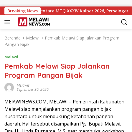
Langsung ke konten
ingkat 10 Sementara MTQ XXXIV Kalbar 2026, Persaingan Masih
Breaking News
Beranda
Melawi
Pemkab Melawi Siap Jalankan Program
Pangan Bijak
Melawi
Pemkab Melawi Siap Jalankan
Program Pangan Bijak
Melawis
September 30, 2020
MElAWINEWS.COM, MELAWI – Pemerintah Kabupaten
Melawi siap menjalankan program pangan bijak
nusantara untuk mendukung ketahanan pangan
daerah. Hal tersebut disampaikan Pjs. Bupati Melawi,
Dra. Hj. Linda Purnama, M.Si saat membuka workshop