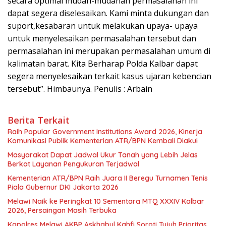
secara optimal mudah-mudahan permasalahan ini
dapat segera diselesaikan. Kami minta dukungan dan
suport,kesabaran untuk melakukan upaya- upaya
untuk menyelesaikan permasalahan tersebut dan
permasalahan ini merupakan permasalahan umum di
kalimatan barat. Kita Berharap Polda Kalbar dapat
segera menyelesaikan terkait kasus ujaran kebencian
tersebut”. Himbaunya. Penulis : Arbain
Berita Terkait
Raih Popular Government Institutions Award 2026, Kinerja
Komunikasi Publik Kementerian ATR/BPN Kembali Diakui
Masyarakat Dapat Jadwal Ukur Tanah yang Lebih Jelas
Berkat Layanan Pengukuran Terjadwal
Kementerian ATR/BPN Raih Juara II Beregu Turnamen Tenis
Piala Gubernur DKI Jakarta 2026
Melawi Naik ke Peringkat 10 Sementara MTQ XXXIV Kalbar
2026, Persaingan Masih Terbuka
Kapolres Melawi AKBP Askhabul Kahfi Soroti Tujuh Prioritas