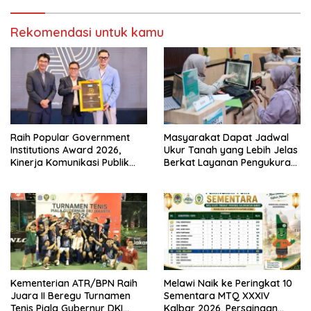
Rekomendasi untuk kamu
Raih Popular Government
Masyarakat Dapat Jadwal
Institutions Award 2026,
Ukur Tanah yang Lebih Jelas
Kinerja Komunikasi Publik
Berkat Layanan Pengukuran
Kementerian ATR/BPN
Terjadwal
Kembali Diakui
Kementerian ATR/BPN Raih
Melawi Naik ke Peringkat 10
Juara II Beregu Turnamen
Sementara MTQ XXXIV
Tenis Piala Gubernur DKI
Kalbar 2026, Persaingan