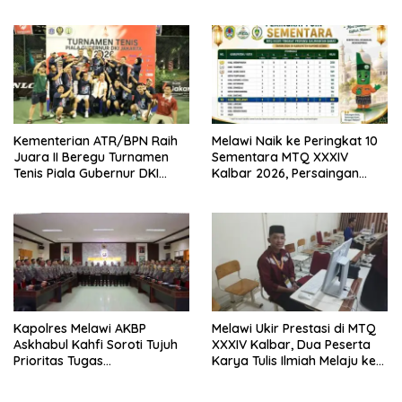
Kementerian ATR/BPN
Terjadwal
Kembali Diakui
Kementerian ATR/BPN Raih
Melawi Naik ke Peringkat 10
Juara II Beregu Turnamen
Sementara MTQ XXXIV
Tenis Piala Gubernur DKI
Kalbar 2026, Persaingan
Jakarta 2026
Masih Terbuka
Kapolres Melawi AKBP
Melawi Ukir Prestasi di MTQ
Askhabul Kahfi Soroti Tujuh
XXXIV Kalbar, Dua Peserta
Prioritas Tugas
Karya Tulis Ilmiah Melaju ke
Bhabinkamtibmas
Babak Semifinal