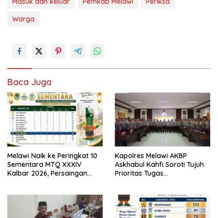
Masuk dan keluar
Pemkab Melawi
Periksa
Warga
Baca Juga
Melawi Naik ke Peringkat 10
Kapolres Melawi AKBP
Sementara MTQ XXXIV
Askhabul Kahfi Soroti Tujuh
Kalbar 2026, Persaingan
Prioritas Tugas
Masih Terbuka
Bhabinkamtibmas