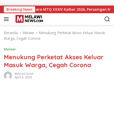
Langsung ke konten
gkat 10 Sementara MTQ XXXIV Kalbar 2026, Persaingan Masih Te
Breaking News
Beranda
Melawi
Menukung Perketat Akses Keluar Masuk
Warga, Cegah Corona
Melawi
Menukung Perketat Akses Keluar
Masuk Warga, Cegah Corona
Bahrum Sirait
April 4, 2020