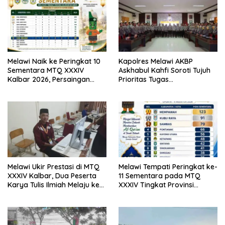
Melawi Naik ke Peringkat 10
Kapolres Melawi AKBP
Sementara MTQ XXXIV
Askhabul Kahfi Soroti Tujuh
Kalbar 2026, Persaingan
Prioritas Tugas
Masih Terbuka
Bhabinkamtibmas
Melawi Ukir Prestasi di MTQ
Melawi Tempati Peringkat ke-
XXXIV Kalbar, Dua Peserta
11 Sementara pada MTQ
Karya Tulis Ilmiah Melaju ke
XXXIV Tingkat Provinsi
Babak Semifinal
Kalbar 2026