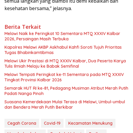
semua langkah yang diambil itu demi kebaikan dan
kesehatan bersama,” jelasnya.
Berita Terkait
Melawi Naik ke Peringkat 10 Sementara MTQ XXXIV Kalbar
2026, Persaingan Masih Terbuka
Kapolres Melawi AKBP Askhabul Kahfi Soroti Tujuh Prioritas
Tugas Bhabinkamtibmas
Melawi Ukir Prestasi di MTQ XXXIV Kalbar, Dua Peserta Karya
Tulis Ilmiah Melaju ke Babak Semifinal
Melawi Tempati Peringkat ke-11 Sementara pada MTQ XXXIV
Tingkat Provinsi Kalbar 2026
Semarak HUT RI ke-81, Pedagang Musiman Atribut Merah Putih
Padati Nanga Pinoh
Suasana Kemerdekaan Mulai Terasa di Melawi, Umbul-umbul
dan Bendera Merah Putih Berkibar
Cegah Corona
Covid-19
Kecamatan Menukung