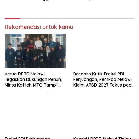
Berkarakter
Rekomendasi untuk kamu
Ketua DPRD Melawi
Respons Kritik Fraksi PDI
Tegaskan Dukungan Penuh,
Perjuangan, Pemkab Melawi
Minta Kafilah MTQ Tampil
Klaim APBD 2027 Fokus pada
Maksimal di Kayong Utara
Kebutuhan Dasar
Fraksi PDI Perjuangan
Komisi I DPRD Melawi Tinjau