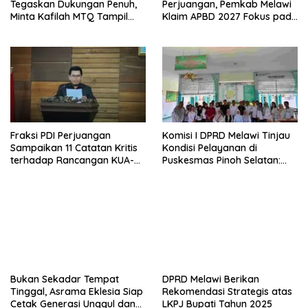
Tegaskan Dukungan Penuh,
Perjuangan, Pemkab Melawi
Minta Kafilah MTQ Tampil
Klaim APBD 2027 Fokus pada
Maksimal di Kayong Utara
Kebutuhan Dasar
Fraksi PDI Perjuangan
Komisi I DPRD Melawi Tinjau
Sampaikan 11 Catatan Kritis
Kondisi Pelayanan di
terhadap Rancangan KUA-
Puskesmas Pinoh Selatan:
PPAS APBD Melawi 2027
Ketimpangan Rasio Dokter
dengan Jumlah Penduduk
Bukan Sekadar Tempat
DPRD Melawi Berikan
Tinggal, Asrama Eklesia Siap
Rekomendasi Strategis atas
Cetak Generasi Unggul dan
LKPJ Bupati Tahun 2025