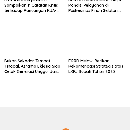
Sampaikan 11 Catatan Kritis
Kondisi Pelayanan di
terhadap Rancangan KUA-
Puskesmas Pinoh Selatan:
PPAS APBD Melawi 2027
Ketimpangan Rasio Dokter
dengan Jumlah Penduduk
Bukan Sekadar Tempat
DPRD Melawi Berikan
Tinggal, Asrama Eklesia Siap
Rekomendasi Strategis atas
Cetak Generasi Unggul dan
LKPJ Bupati Tahun 2025
Berkarakter